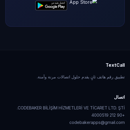
TextCall
تطبيق رقم هاتف ثانٍ يقدم حلول اتصالات مرنة وآمنة.
اتصال
CODEBAKER BİLİŞİM HİZMETLERİ VE TİCARET LTD. ŞTİ.
+90 212 4000519
codebakerapps@gmail.com