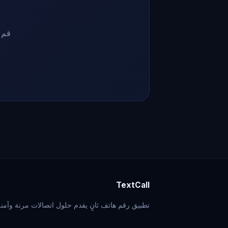
قم بتنزيل TextCall ال
TextCall
تطبيق رقم هاتف ثانٍ يقدم حلول اتصالات مرنة وآمنة