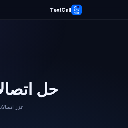
TextCall
حل اتصال