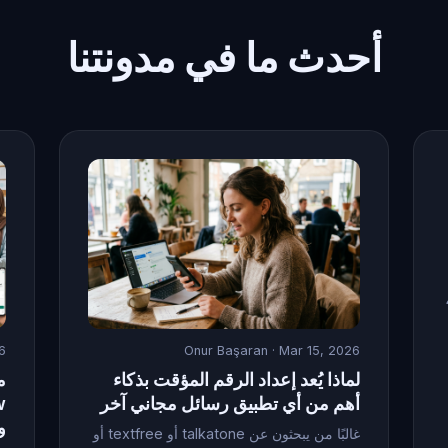
أحدث ما في مدونتنا
د اعتبارا من أبريل 2026،
6
Onur Başaran
· Mar 15, 2026
لماذا يُعد إعداد الرقم المؤقت بذكاء
أهم من أي تطبيق رسائل مجاني آخر
و
غالبًا من يبحثون عن talkatone أو textfree أو