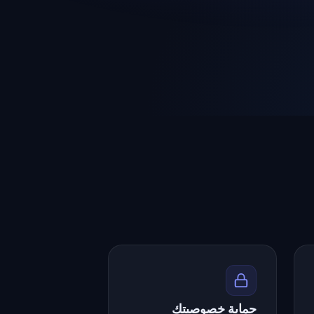
حماية خصوصيتك