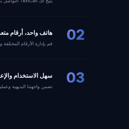
يتيح لك TextCall التواصل بلا حدود. تواصل بسهولة مع أي شخص وفي أي مكان من خلال مكالمات ورسائل لا حدود لها.
02
هاتف واحد، أرقام متع
قم بإدارة الأرقام المختلفة
03
سهل الاستخدام والإعد
تضمن واجهتنا البديهية وعمل