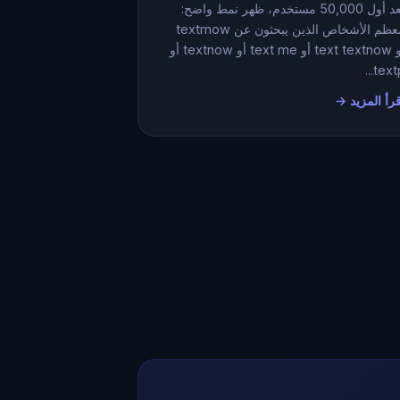
بعد أول 50,000 مستخدم، ظهر نمط واضح:
معظم الأشخاص الذين يبحثون عن textmow
أو text textnow أو text me أو textnow أو
textp.
رأ المزيد →