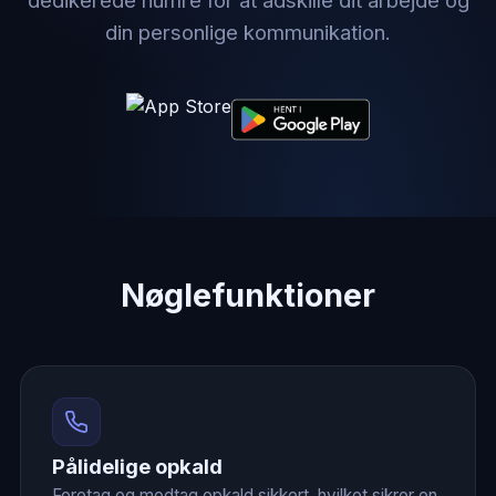
din personlige kommunikation.
Nøglefunktioner
Pålidelige opkald
Foretag og modtag opkald sikkert, hvilket sikrer en