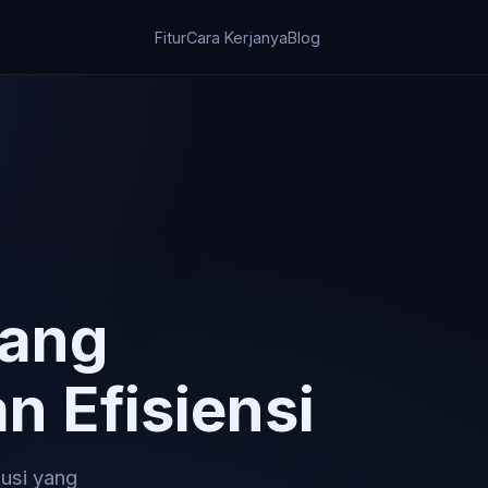
Fitur
Cara Kerjanya
Blog
yang
 Efisiensi
lusi yang