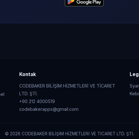
Kontak
Leg
CODEBAKER BİLİŞİM HİZMETLERİ VE TİCARET
Syar
LTD. ŞTİ.
Kebi
el
+90 212 4000519
codebakerapps@gmail.com
© 2026 CODEBAKER BİLİŞİM HİZMETLERİ VE TİCARET LTD. ŞTİ.