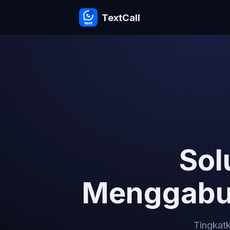
TextCall
Sol
Menggabun
Tingkatk