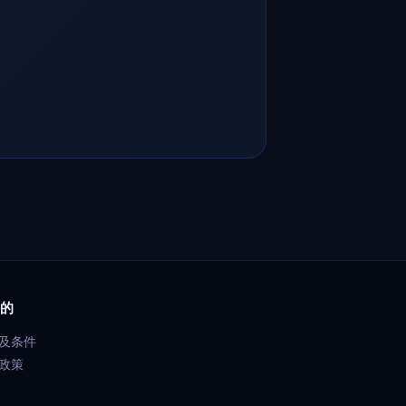
的
及条件
政策