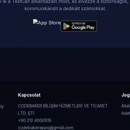
e le a TextCall alkalmazást most, és élvezze a biztonságos, 
kommunikációt a dedikált számokkal.
Kapcsolat
Jog
CODEBAKER BİLİŞİM HİZMETLERİ VE TİCARET
Álta
ly
LTD. ŞTİ.
Adat
+90 212 4000519
codebakerapps@gmail.com