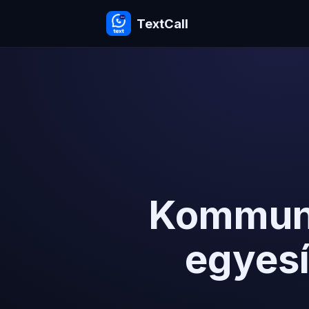
TextCall
Kommuni
egyesí