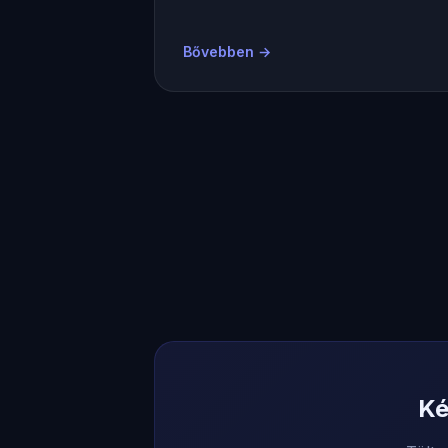
Bővebben →
Ké