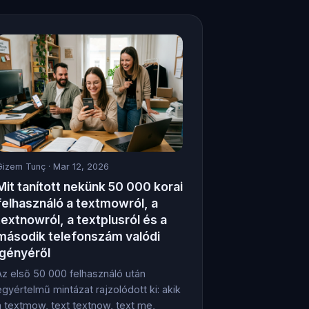
Gizem Tunç
· Mar 12, 2026
Mit tanított nekünk 50 000 korai
felhasználó a textmowról, a
textnowról, a textplusról és a
második telefonszám valódi
igényéről
Az első 50 000 felhasználó után
egyértelmű mintázat rajzolódott ki: akik
a textmow, text textnow, text me,