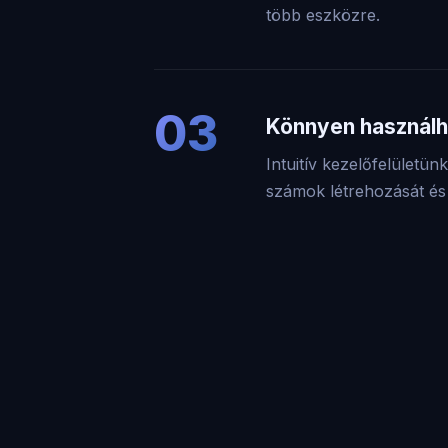
több eszközre.
03
Könnyen használha
Intuitív kezelőfelületü
számok létrehozását és k