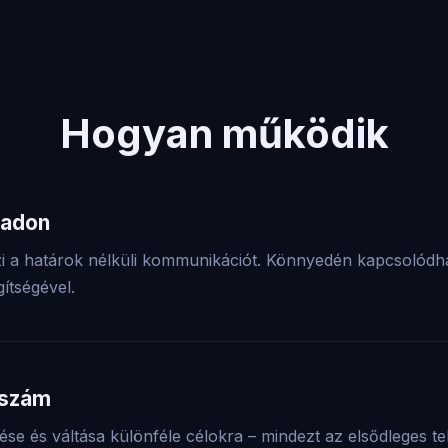
Hogyan működik
badon
zi a határok nélküli kommunikációt. Könnyedén kapcsolódhat
ítségével.
 szám
se és váltása különféle célokra – mindezt az elsődleges t