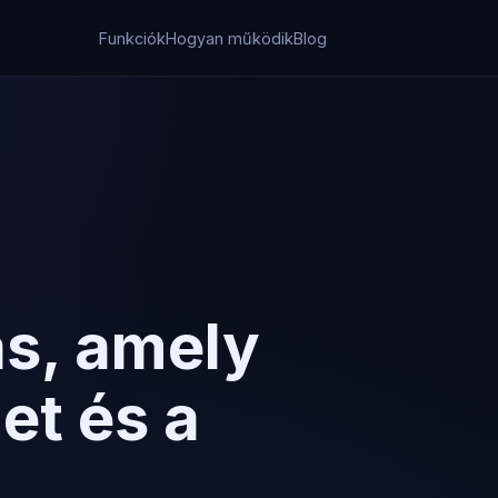
Funkciók
Hogyan működik
Blog
s, amely
et és a