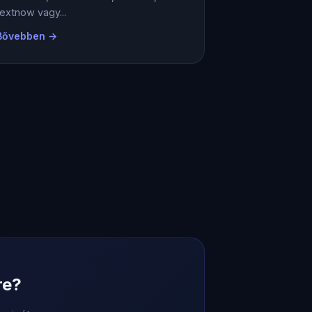
textnow vagy...
Bővebben →
re?