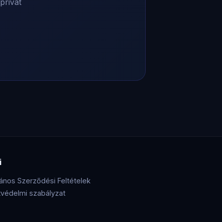
privát
i
lános Szerződési Feltételek
védelmi szabályzat