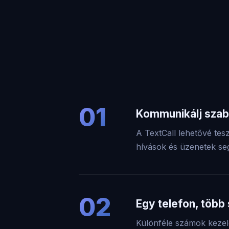
01
Kommunikálj sza
A TextCall lehetővé tes
hívások és üzenetek seg
02
Egy telefon, több
Különféle számok kezelé