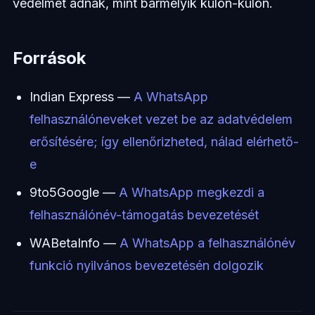
védelmet adnak, mint bármelyik külön-külön.
Források
Indian Express —
A WhatsApp
felhasználóneveket vezet be az adatvédelem
erősítésére; így ellenőrizheted, nálad elérhető-
e
9to5Google —
A WhatsApp megkezdi a
felhasználónév-támogatás bevezetését
WABetaInfo —
A WhatsApp a felhasználónév
funkció nyilvános bevezetésén dolgozik