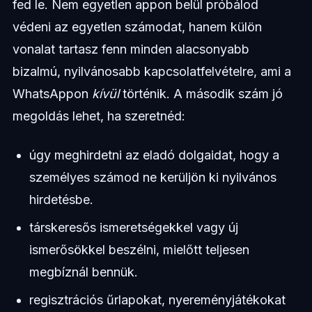
fed le. Nem egyetlen appon belül próbálod
védeni az egyetlen számodat, hanem külön
vonalat tartasz fenn minden alacsonyabb
bizalmú, nyilvánosabb kapcsolatfelvételre, ami a
WhatsAppon
kívül
történik. A második szám jó
megoldás lehet, ha szeretnéd:
úgy meghirdetni az eladó dolgaidat, hogy a
személyes számod ne kerüljön ki nyilvános
hirdetésbe.
társkeresős ismeretségekkel vagy új
ismerősökkel beszélni, mielőtt teljesen
megbíznál bennük.
regisztrációs űrlapokat, nyereményjátékokat