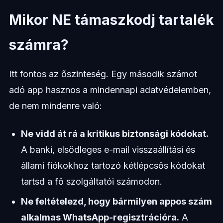
Mikor NE támaszkodj tartalék
számra?
Itt fontos az őszinteség. Egy második számot
adó app hasznos a mindennapi adatvédelemben,
de nem mindenre való:
Ne vidd át rá a kritikus biztonsági kódokat.
A banki, elsődleges e-mail visszaállítási és
állami fiókokhoz tartozó kétlépcsős kódokat
tartsd a fő szolgáltatói számodon.
Ne feltételezd, hogy bármilyen appos szám
alkalmas WhatsApp-regisztrációra.
A