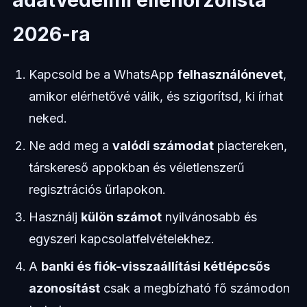
adatvédelmi ellenőrzőlista
2026-ra
Kapcsold be a WhatsApp
felhasználónevet
,
amikor elérhetővé válik, és szigorítsd, ki írhat
neked.
Ne add meg a
valódi számodat
piactereken,
társkereső appokban és véletlenszerű
regisztrációs űrlapokon.
Használj
külön számot
nyilvánosabb és
egyszeri kapcsolatfelvételekhez.
A
banki és fiók-visszaállítási kétlépcsős
azonosítást
csak a megbízható fő számodon