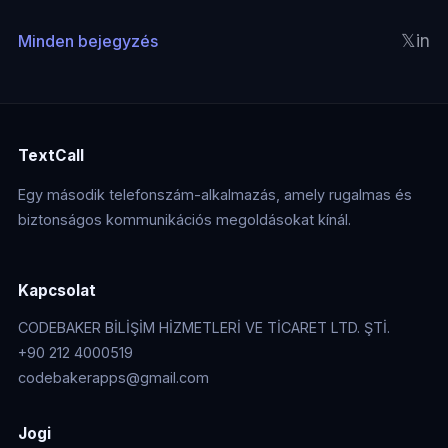
𝕏
in
Minden bejegyzés
TextCall
Egy második telefonszám-alkalmazás, amely rugalmas és
biztonságos kommunikációs megoldásokat kínál.
Kapcsolat
CODEBAKER BİLİŞİM HİZMETLERİ VE TİCARET LTD. ŞTİ.
+90 212 4000519
codebakerapps@gmail.com
Jogi