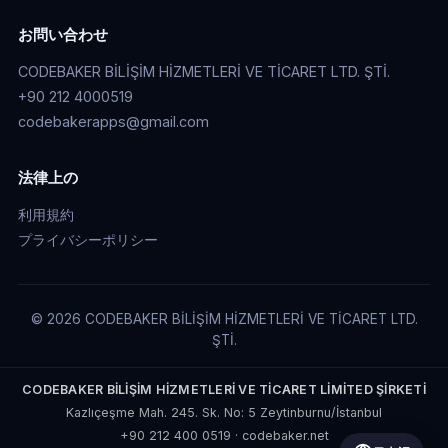
お問い合わせ
CODEBAKER BİLİŞİM HİZMETLERİ VE TİCARET LTD. ŞTİ.
+90 212 4000519
codebakerapps@gmail.com
法律上の
利用規約
プライバシーポリシー
© 2026 CODEBAKER BİLİŞİM HİZMETLERİ VE TİCARET LTD.
ŞTİ.
CODEBAKER BİLİŞİM HİZMETLERİ VE TİCARET LİMİTED ŞİRKETİ
Kazlıçeşme Mah. 245. Sk. No: 5 Zeytinburnu/İstanbul
+90 212 400 0519
·
codebaker.net