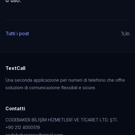
d'uso.
𝕏
in
Tutti i post
TextCall
Una seconda applicazione per numeri di telefono che offre
soluzioni di comunicazione flessibili e sicure.
Contatti
CODEBAKER BİLİŞİM HİZMETLERİ VE TİCARET LTD. ŞTİ.
+90 212 4000519
codebakerapps@gmail.com