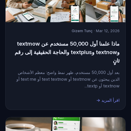
Gizem Tunç
· Mar 12, 2026
ماذا علمنا أول 50,000 مستخدم عن textmow
وtextnow وtextplus والحاجة الحقيقية إلى رقم
ثانٍ
بعد أول 50,000 مستخدم، ظهر نمط واضح: معظم الأشخاص
الذين يبحثون عن textmow أو text textnow أو text me أو
textnow أو textp...
اقرأ المزيد →