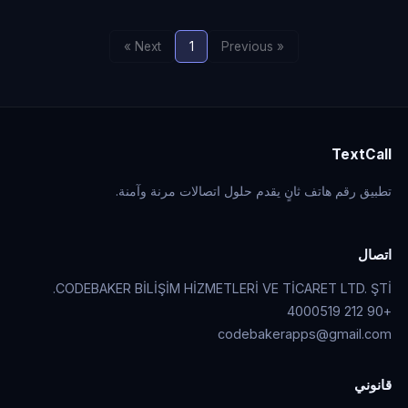
Next »
1
« Previous
TextCall
تطبيق رقم هاتف ثانٍ يقدم حلول اتصالات مرنة وآمنة.
اتصال
CODEBAKER BİLİŞİM HİZMETLERİ VE TİCARET LTD. ŞTİ.
+90 212 4000519
codebakerapps@gmail.com
قانوني