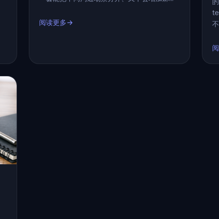
的
t
阅读更多→
不
阅