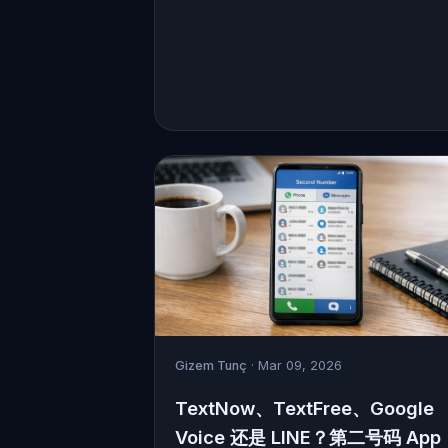
Gizem Tunç
· Mar 09, 2026
TextNow、TextFree、Google
Voice 还是 LINE？第二号码 App