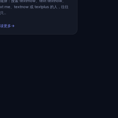
规律：搜索 textmow、text textnow、
ext me、textnow 或 textplus 的人，往往
只...
读更多→