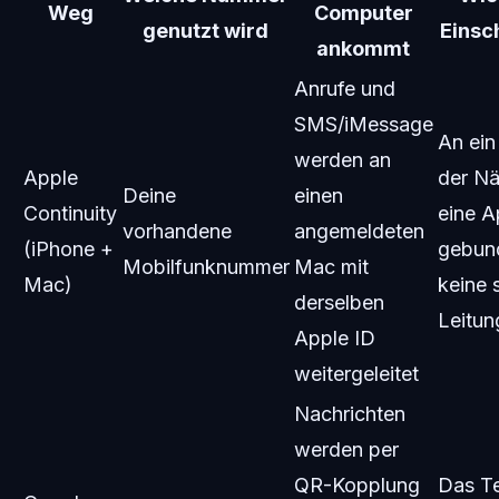
Weg
Computer
genutzt wird
Einsc
ankommt
Anrufe und
SMS/iMessage
An ein
werden an
Apple
der N
Deine
einen
Continuity
eine A
vorhandene
angemeldeten
(iPhone +
gebun
Mobilfunknummer
Mac mit
Mac)
keine 
derselben
Leitun
Apple ID
weitergeleitet
Nachrichten
werden per
QR-Kopplung
Das Te