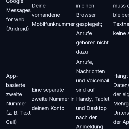
Google
Deine
in einen
muss o
Messages
vorhandene
Browser
bleibe
for web
Mobilfunknummer
gespiegelt;
Textna
(Android)
Anrufe
keine 
gehören nicht
dazu
Anrufe,
Nachrichten
App-
Hängt
und Voicemail
basierte
Daten/
Eine separate
sind auf
zweite
der ei
zweite Nummer in
Handy, Tablet
Nummer
Mehrg
deinem Konto
und Desktop
(z. B. Text
Unters
nach der
Call)
der A
Anmeldung